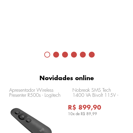
Novidades online
Apresentador Wireless
Nobreak SMS Tech
Presenter R500s - Logitech
1400 VA Bivolt 115V -
910-006518-V
29305
R$ 899,90
10x de
R$ 89,99