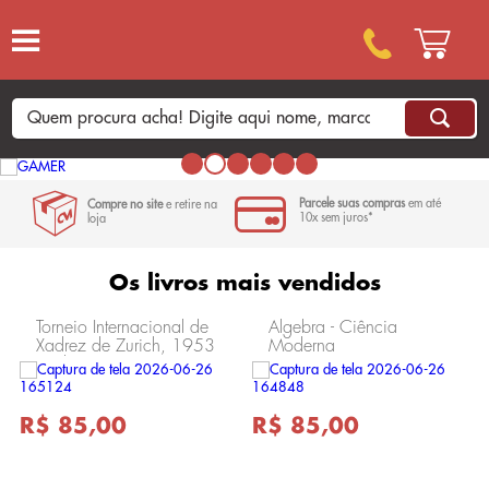
Parcele suas compras
em até
Compre no site
e retire na
10x sem juros*
loja
Os livros mais vendidos
Torneio Internacional de
Álgebra - Ciência
Xadrez de Zurich, 1953
Moderna
- Vol 1 - Ciência
Moderna
R$ 85,00
R$ 85,00