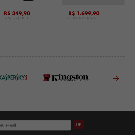
R$ 349,90
R$ 1.699,90
ou 6x de
R$ 58,31
ou 10x de
R$ 169,99
o