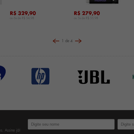
R$ 329,90
R$ 279,90
ou 6x de
R$ 54,98
ou 5x de
R$ 55,98
1
de
4
s. Assine já!