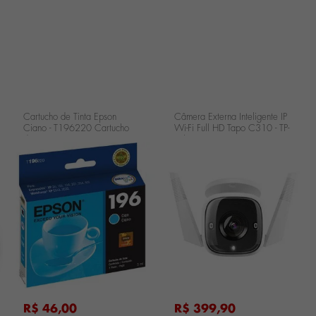
Cartucho de Tinta Epson
Câmera Externa Inteligente IP
Ciano - T196220 Cartucho
Wi-Fi Full HD Tapo C310 - TP-
de Tinta Epson Ciano -
Link TAPO C310
T196220
...
...
...
R$ 46,00
R$ 399,90