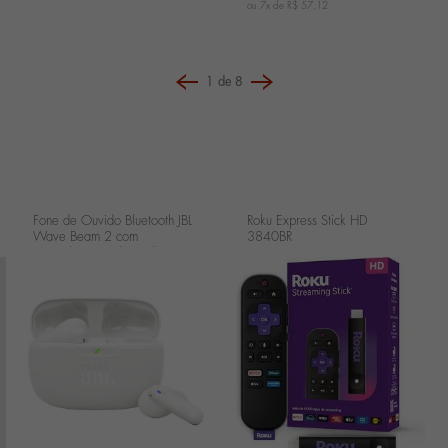
ou 7x de
R$ 57,12
1
de
8
Fone de Ouvido Bluetooth JBL
Roku Express Stick HD
Wave Beam 2 com
3840BR
Cancelamento de Ruído -
Branco JBLWBEAM2WHT
...
...
...