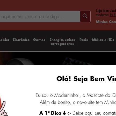
Seja bem-vind
moderna
Já é
Minha Con
tablet
Eletrônico
Games
Energia, cabos
Rede
Mídias e HDs
carregadores
Olá! Seja Bem Vi
Eu sou o Moderninho , o Mascote da C
Além de bonito, o novo site tem Minha
A 1ª Dica é
-> Deixe aqui seu contat