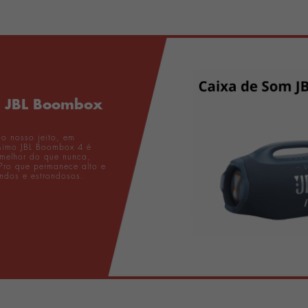
m JBL Boombox
o nosso jeito, em
ssimo JBL Boombox 4 é
 melhor do que nunca,
Pro que permanece alto e
undos e estrondosos.