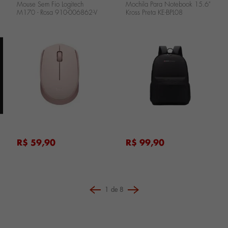
Mouse Sem Fio Logitech
Mochila Para Notebook 15.6"
M170 - Rosa 910-006862-V
Kross Preta KE-BPL08
...
...
...
R$ 59,90
R$ 99,90
1
de
8