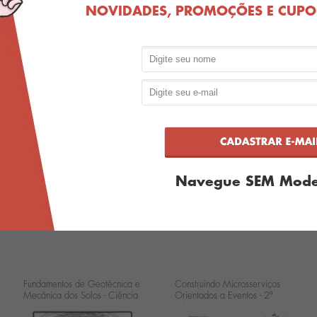
NOVIDADES, PROMOÇÕES E CUPON
Fique por d
 suas compras
Compre no site
 sem juros no cartão
e retire na loja
Navegue SEM Mode
ima de R$50,00
Fundamentos de Geotécnica e
Construindo Microsserviços
Mecânica dos Solos - Ciência
Orientados a Eventos - 2ª
Moderna
Edição - Novatec