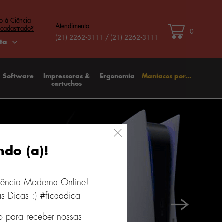
o à Ciência
Atendimento
 cadastrado?
0
(21) 2262-3111 / (21) 2262-3111
ta
Software
Impressoras &
Ergonomia
Maniacos por...
cartuchos
ndo (a)!
iência Moderna Online!
s Dicas :) #ficaadica
o para receber nossas