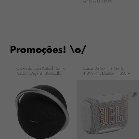
ou 10x de
R$ 259,99
Promoções! \o/
Caixa de Som Portátil Harman
Caixa De Som Jbl Go 5,
Kardon Onyx 8, Bluetooth,
4.8W Rms Bluetooth Ip68 Á
Preto Os8b
Prova D'água Branca
JBLGO5WHTBR
...
...