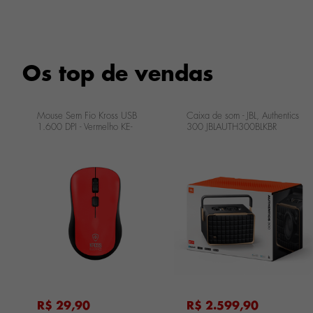
Os top de vendas
Mouse Sem Fio Kross USB
Caixa de som - JBL, Authentics
1.600 DPI - Vermelho KE-
300 JBLAUTH300BLKBR
M218
...
...
R$ 29,90
R$ 2.599,90