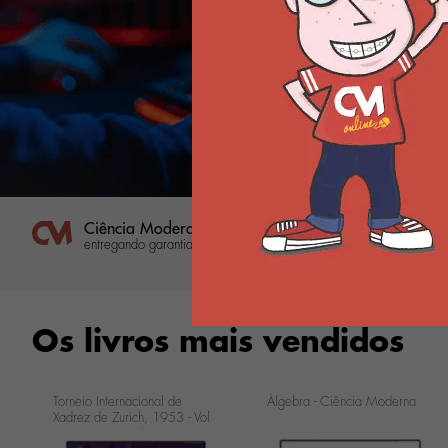
Ciência Moderana desde 1965
Parcele
entregando garantia e qualidade
em até 10x
parcela mín
Os livros mais vendidos
Torneio Internacional de
Álgebra - Ciência Moderna
Xadrez de Zurich, 1953 - Vol
1 - Ciência Moderna