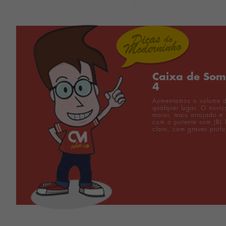
Caixa de So
4
Aumentamos o volume d
qualquer lugar. O noví
maior, mais arrojado e
com o potente som JBL 
claro, com graves prof