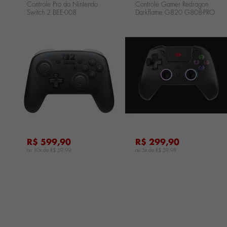
Controle Pro do Nintendo
Controle Gamer Redragon
Switch 2 BEE-008
Darkflame G820 G808-PRO
...
...
R$ 599,90
R$ 299,90
ou 10x de
R$ 59,99
ou 5x de
R$ 59,98