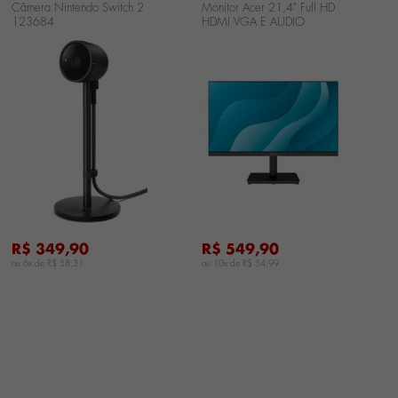
Câmera Nintendo Switch 2
Monitor Acer 21,4" Full HD
T
123684
HDMI VGA E AUDIO
R
MK221Q
K
...
...
R$ 349,90
R$ 549,90
ou 6x de
R$ 58,31
ou 10x de
R$ 54,99
o