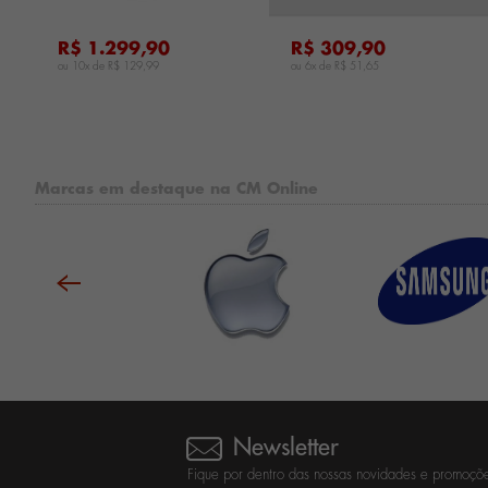
R$ 1.299,90
R$ 309,90
ou 10x de
R$ 129,99
ou 6x de
R$ 51,65
Marcas em destaque na CM Online
Newsletter
Fique por dentro das nossas novidades e promoçõe