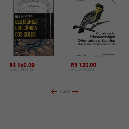
...
...
...
R$ 160,00
R$ 120,00
ou 3x de
R$ 53,33
ou 2x de
R$ 60,00
1
de
5