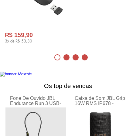
R$ 159,90
3x de
R$ 53,30
Os top de vendas
Fone De Ouvido JBL
Caixa de Som JBL Grip
Caixa de Som JBL Boombox 3
Endurance Run 3 USB-
16W RMS IP678 -
Acabamos de tornar a nossa mais poderosa caixa de
C - Preto
som Bluetooth portátil ainda melhor. A silhueta
Preta JBLGRIPBLKBR
icônica da JBL Boombox 3 tem uma nova e ousada
JBLENDURRUN3CBLKL
atualização com uma alça de metal resistente e partes
em silicone, tampas laterais duplas e tecido exclusivo
à prova d'água e à prova de poeira.