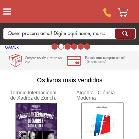
Parcele suas compras
em até
Compre no site
e retire na
10x sem juros*
loja
Os livros mais vendidos
Torneio Internacional
Álgebra - Ciência
de Xadrez de Zurich,
Moderna
1953 - Vol 1 - Ciência
Moderna