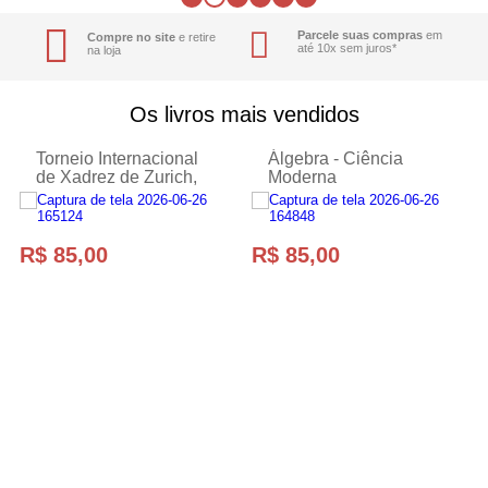
Parcele suas compras
em
Compre no site
e retire
até 10x sem juros*
na loja
Os livros mais vendidos
Torneio Internacional
Álgebra - Ciência
de Xadrez de Zurich,
Moderna
1953 - Vol 1 - Ciência
Moderna
R$ 85,00
R$ 85,00