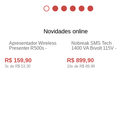
Novidades online
Apresentador Wireless
Nobreak SMS Tech
Presenter R500s -
1400 VA Bivolt 115V -
Logitech 910-006518-V
29305
R$ 159,90
R$ 899,90
3x de
R$ 53,30
10x de
R$ 89,99