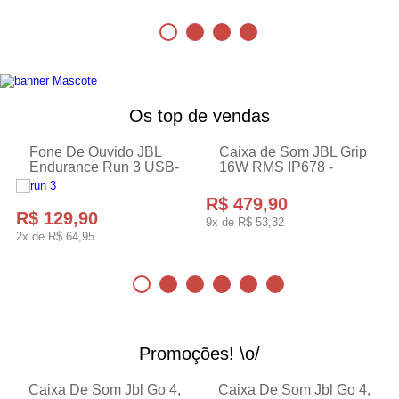
Os top de vendas
Fone De Ouvido JBL
Caixa de Som JBL Grip
Caixa de Som JBL Boombox 3
Endurance Run 3 USB-
Acabamos de tornar a nossa mais poderosa caixa
16W RMS IP678 -
de som Bluetooth portátil ainda melhor. A silhueta
C - Preto
Preta JBLGRIPBLKBR
icônica da JBL Boombox 3 tem uma nova e
JBLENDURRUN3CBLKL
ousada atualização com uma alça de metal
R$ 479,90
resistente e partes em silicone, tampas laterais
R$ 129,90
duplas e tecido exclusivo à prova d'água e à prova
9x de
R$ 53,32
de poeira.
2x de
R$ 64,95
Promoções! \o/
Caixa De Som Jbl Go 4,
Caixa De Som Jbl Go 4,