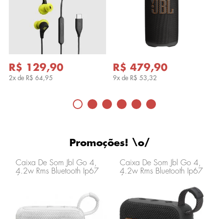
R$ 129,90
R$ 479,90
2x de
R$ 64,95
9x de
R$ 53,32
Promoções! \o/
Caixa De Som Jbl Go 4,
Caixa De Som Jbl Go 4,
4.2w Rms Bluetooth Ip67
4.2w Rms Bluetooth Ip67
Á Prova D'água Branca
Á Prova D'água Preto