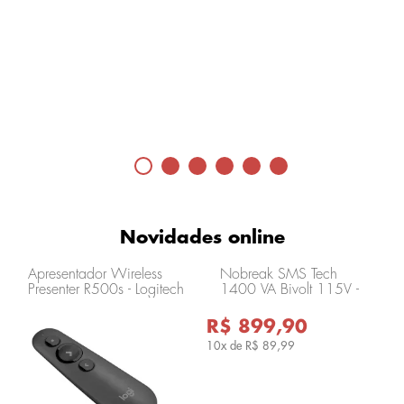
Novidades online
Apresentador Wireless
Nobreak SMS Tech
Presenter R500s - Logitech
1400 VA Bivolt 115V -
910-006518-V
29305
R$ 899,90
10x de
R$ 89,99