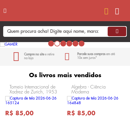
Parcele suas compras
em até
Compre no site
e retire
10x sem juros*
na loja
Os livros mais vendidos
Torneio Internacional de
Álgebra - Ciência
Xadrez de Zurich, 1953
Moderna
- Vol 1 - Ciência
Moderna
R$ 85,00
R$ 85,00