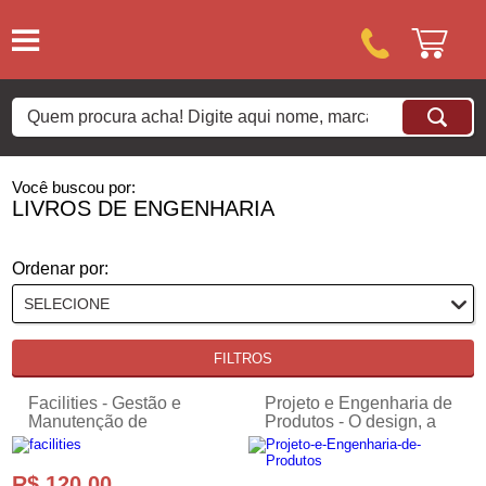
Você buscou por:
LIVROS DE ENGENHARIA
Ordenar por:
FILTROS
Facilities - Gestão e
Projeto e Engenharia de
Manutenção de
Produtos - O design, a
Infraestrutura Facilities -
fabricação de produtos
Gestão e Manutenção
industriais e seus
de Infraestrutura
impactos
R$ 120,00