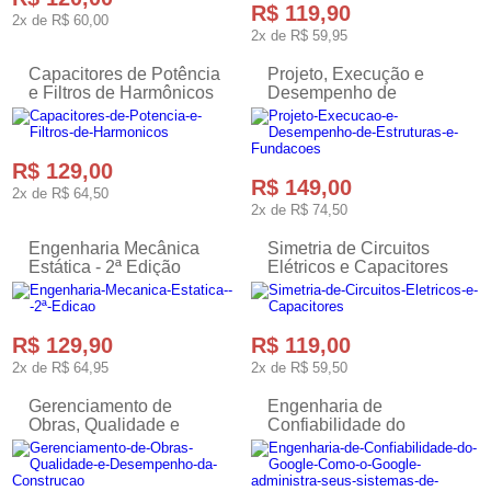
R$ 119,90
2x de
R$ 60,00
2x de
R$ 59,95
Capacitores de Potência
Projeto, Execução e
e Filtros de Harmônicos
Desempenho de
Capacitores de Potência
Estruturas e Fundações
e Filtros de Harmônicos
Projeto, Execução e
Desempenho de
Estruturas
R$ 129,00
R$ 149,00
2x de
R$ 64,50
2x de
R$ 74,50
Engenharia Mecânica
Simetria de Circuitos
Estática - 2ª Edição
Elétricos e Capacitores
Engenharia Mecânica
Simetria de Circuitos
Estática - 2ª Edição
Elétricos e Capacitores
R$ 129,90
R$ 119,00
2x de
R$ 64,95
2x de
R$ 59,50
Gerenciamento de
Engenharia de
Obras, Qualidade e
Confiabilidade do
Desempenho da
Google - Como o Google
Construção
administra seus
sistemas de produção