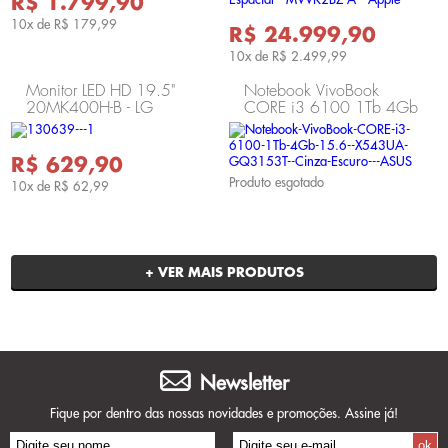
R$ 1.799,90
10x de
R$ 179,99
R$ 24.999,90
10x de
R$ 2.499,99
Monitor LED HD 19.5"
Notebook VivoBook
20MK400H-B - LG
CORE i3 6100 1Tb 4Gb
Monitor LED HD 19.5"
15.6"(X543UA-
20MK400H-B - LG
GQ3153T) Cinza Escuro
- ASUS
R$ 629,90
Produto esgotado
10x de
R$ 62,99
+ VER MAIS PRODUTOS
Newsletter
Fique por dentro das nossas novidades e promoções. Assine já!