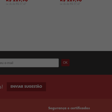
R$ 229,90
R$ 229,90
ou 4x de
R$ 57,47
ou 4x de
R$ 57,47
s!
ENVIAR SUGESTÃO
Segurança e certificados