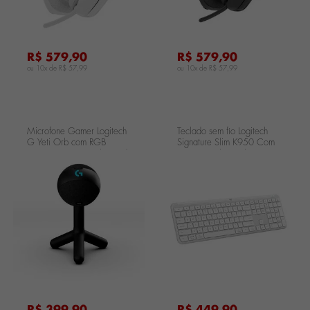
R$ 579,90
R$ 579,90
ou 10x de
R$ 57,99
ou 10x de
R$ 57,99
Microfone Gamer Logitech
Teclado sem fio Logitech
G Yeti Orb com RGB
Signature Slim K950 Com
LIGHTSYNC USB Plug and
Conexão Bluetooth ou
Play para Gravação de
Receptor USB Logi Bolt
Conteúdo
Incluso
...
...
.