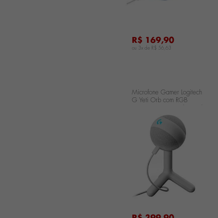
R$ 169,90
ou 3x de
R$ 56,63
Microfone Gamer Logitech
G Yeti Orb com RGB
LIGHTSYNC USB Plug and
Play para Gravação de
Conteúdo e
...