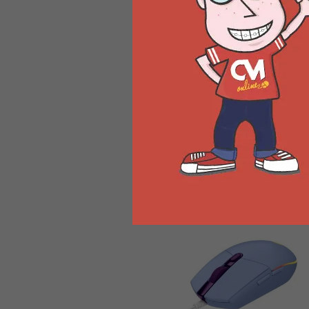
...
R$ 99,90
Mouse Gamer G203
Logitech RGB Lightsync 6
Botões 8000 DPI Lilás 910-
005852
...