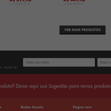
R$ 399,90
R$ 449,90
ou 7x de
R$ 57,12
ou 8x de
R$ 56,23
VER MAIS PRODUTOS
s. Assine já!
oduto? Deixe aqui sua Sugestão para novos produto
o
Redes Sociais
Pague com