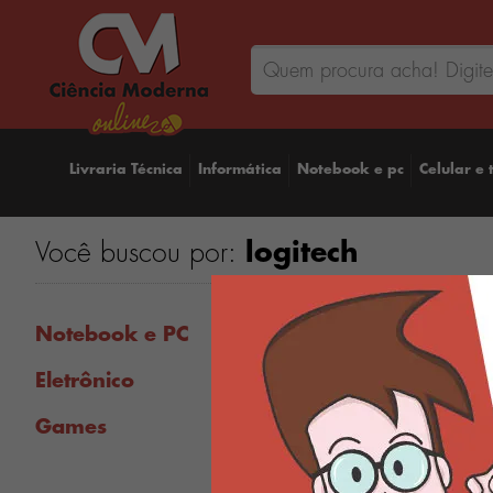
Livraria Técnica
Informática
Notebook e pc
Celular e 
Você buscou por:
logitech
Notebook e PC
Eletrônico
Mouse Sem Fio Logitech
Pebble 2 M350s, USB
Games
Logi Bolt ou Bluetooth e
Pilha Inclusa - Rosa 910-
007048