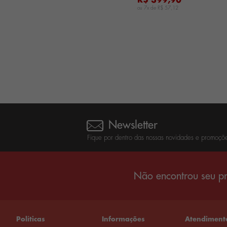
R$ 399,90
ou 7x de
R$ 57,12
Newsletter
Fique por dentro das nossas novidades e promoçõe
Não encontrou seu pr
Políticas
Informações
Atendiment