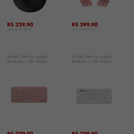
R$ 329,90
R$ 399,90
ou 6x de
R$ 54,98
ou 7x de
R$ 57,12
Teclado Sem Fio Logitech,
Teclado Sem Fio Logitech,
Bluetooth e USB, Pebble
Bluetooth e USB, Pebble
Keys 2 K380s, Easy-Switch
Keys 2 K380s, Easy-Switch
e Pilha Inclusa, Rosa 920-
e Pilha Inclusa, Branco
011791-V
920-011790
..
...