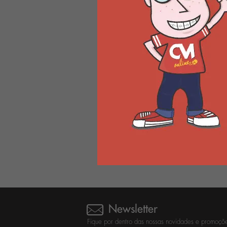
Produto esgotado
Newsletter
Fique por dentro das nossas novidades e promoçõe