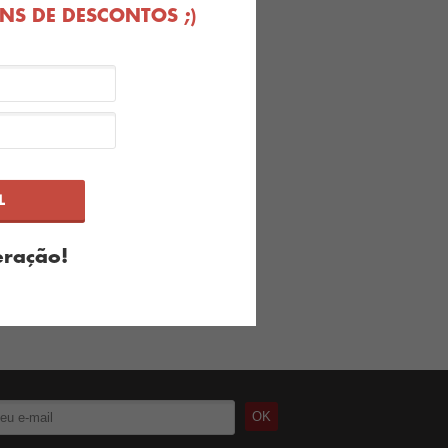
S DE DESCONTOS ;)
Produto esgotado
ração!