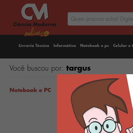
Livraria Técnica
Informática
Notebook e pc
Celular e 
Você buscou por:
targus
Notebook e PC
Mochila para notebook de
até 15.6”+ Estojo + Bolsa
Térmica + Sacochila Kit
Sport Camo Verde - Targus
BUS89105