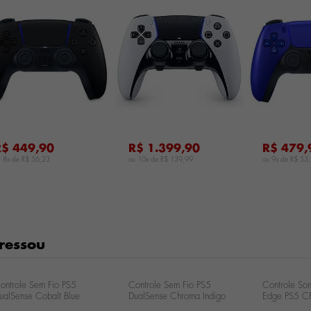
...
...
R$ 449,90
R$ 1.399,90
R$ 479,
u 8x de
R$ 56,23
ou 10x de
R$ 139,99
ou 9x de
R$ 53
ressou
ontrole Sem Fio PS5
Controle Sem Fio PS5
Controle So
ualSense Cobalt Blue
DualSense Chroma Indigo
Edge PS5 C
FI-ZCT1W
CFI-ZCT1W