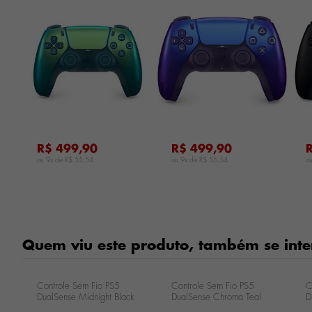
...
...
...
R$ 499,90
R$ 499,90
ou 9x de
R$ 55,54
ou 9x de
R$ 55,54
o
Quem viu este produto, também se inte
Controle Sem Fio PS5
Controle Sem Fio PS5
C
DualSense Midnight Black
DualSense Chroma Teal
D
CFI-ZCT1XN
CFI-ZCT1W
C