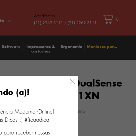
Atendimento
0
ta
(21) 2262-3111 / (21) 2262-3111
Software
Impressoras &
Ergonomia
Maniacos por...
cartuchos
ole Sem Fio PS5 DualSense
ndo (a)!
ght Black CFI-ZCT1XN
8
x
R$ 56,23
iência Moderna Online!
0
s Dicas :) #ficaadica
o para receber nossas