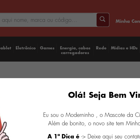
Minha Con
tablet
Eletrônico
Games
Energia, cabos
Rede
Mídias e HDs
carregadores
Contr
Olá! Seja Bem Vi
Midni
Eu sou o Moderninho , o Mascote da C
R$ 449,9
Além de bonito, o novo site tem Minha
A 1ª Dica é
-> Deixe aqui seu contat