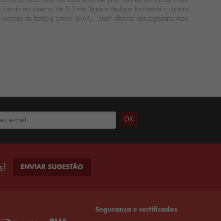
 ouvido ao conector de 3.5 mm. Ligue e desligue facilmente a captura
sucesso do botão pioneiro SHARE, "criar" oferece aos jogadores mais
s!
ENVIAR SUGESTÃO
Segurança e certificados