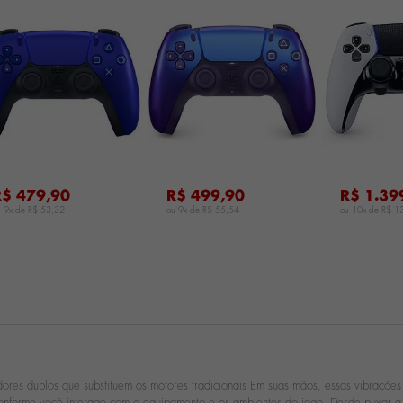
...
...
R$ 479,90
R$ 499,90
R$ 1.39
u 9x de
R$ 53,32
ou 9x de
R$ 55,54
ou 10x de
R$ 1
dores duplos que substituem os motores tradicionais Em suas mãos, essas vibraçõ
 conforme você interage com o equipamento e os ambientes do jogo. Desde puxar a