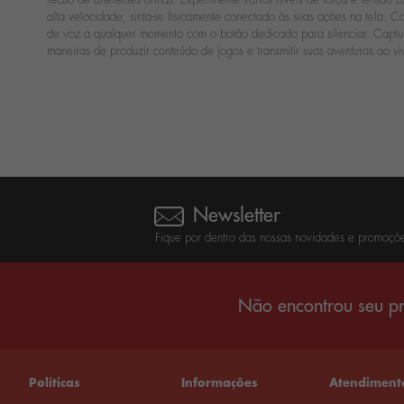
alta velocidade, sinta-se fisicamente conectado às suas ações na tela.
de voz a qualquer momento com o botão dedicado para silenciar. Captur
maneiras de produzir conteúdo de jogos e transmitir suas aventuras ao v
Newsletter
Fique por dentro das nossas novidades e promoçõe
Não encontrou seu pr
Políticas
Informações
Atendiment