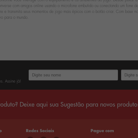
 Converse com amigos online usando o microfone embutido ou conectando um fone de
e e transmita seus momentos de jogo mais épicos com o botão criar. Com base no 
ivo para o mundo.
s. Assine já!
oduto? Deixe aqui sua Sugestão para novos produto
o
Redes Sociais
Pague com