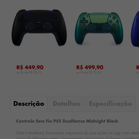
...
...
...
R$ 449,90
R$ 499,90
ou 8x de
R$ 56,23
ou 9x de
R$ 55,54
o
Descrição
Detalhes
Especificação
Controle Sem Fio PS5 DualSense Midnight Black
Sinta o feedback fisicamente responsivo às suas ações no jogo com atua
recuo de diferentes armas. Experimente vários níveis de força e tensão