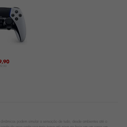
9,90
39,99
es dinâmicas podem simular a sensação de tudo, desde ambientes até o
 corda do arco cada vez mais tensa até pisar no freio em um carro em