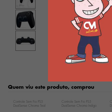
Quem viu este produto, comprou
Controle Sem Fio PS5
Controle Sem Fio PS5
C
DualSense Chroma Teal
DualSense Chroma Indigo
D
CFI-ZCT1W
CFI-ZCT1W
C