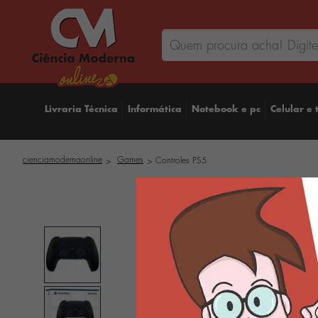
Livraria Técnica
Informática
Notebook e pc
Celular e 
cienciamodernaonline
Games
Controles PS5