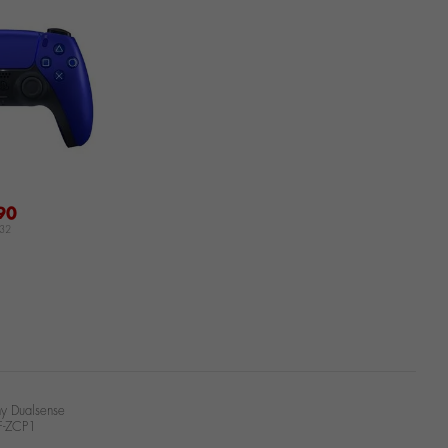
90
,32
ny Dualsense
F-ZCP1