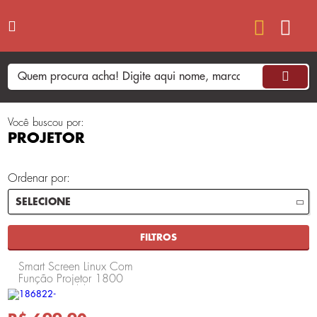
Você buscou por:
PROJETOR
Ordenar por:
FILTROS
Smart Screen Linux Com
Função Projetor 1800
Lumens - Multilaser PJ002