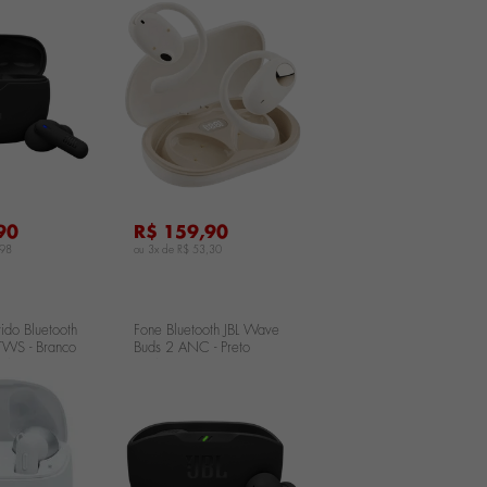
BEAM2BLK
...
90
R$ 159,90
,98
ou 3x de
R$ 53,30
ido Bluetooth
Fone Bluetooth JBL Wave
TWS - Branco
Buds 2 ANC - Preto
SWHT
JBLWBUDS2BLK
...