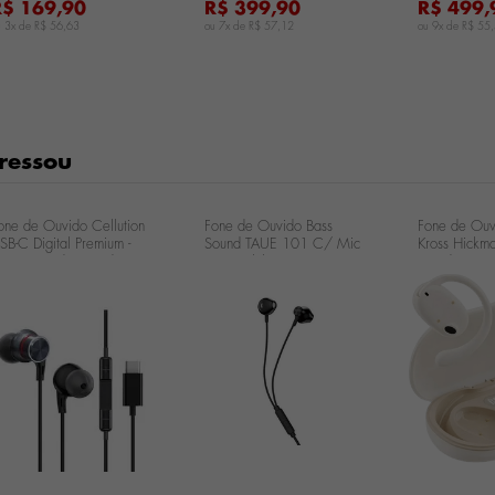
R$ 169,90
R$ 399,90
R$ 499,
u 3x de
R$ 56,63
ou 7x de
R$ 57,12
ou 9x de
R$ 55
ressou
one de Ouvido Cellution
Fone de Ouvido Bass
Fone de Ouv
SB-C Digital Premium -
Sound TAUE 101 C/ Mic
Kross Hickm
reto Fone de Ouvido
Preto - Philips
Freedom - B
ellution USB-C Digital
remium
...
...