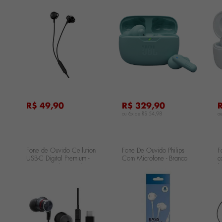
Azul JBLWBEAM2BLU
B
...
...
...
R$ 49,90
R$ 329,90
ou 6x de
R$ 54,98
o
Fone de Ouvido Cellution
Fone De Ouvido Philips
F
USB-C Digital Premium -
Com Microfone - Branco
c
Preto Fone de Ouvido
TAUE101WH
f
Cellution USB-C Digital
I
Premium
...
...
...