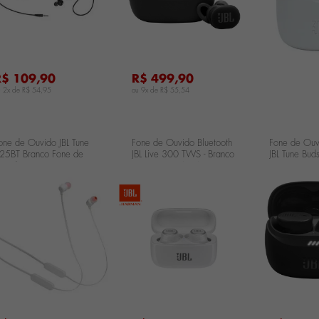
R$ 109,90
R$ 499,90
u 2x de
R$ 54,95
ou 9x de
R$ 55,54
one de Ouvido JBL Tune
Fone de Ouvido Bluetooth
Fone de Ouv
25BT Branco Fone de
JBL Live 300 TWS - Branco
JBL Tune Buds
uvido JBL Tune 125BT
JBLLIVE300TWSWHT
JBLTBUDS2B
ranco
...
...