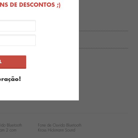
S DE DESCONTOS ;)
R
ração!
ido Bluetooth
Fone de Ouvido Bluetooth
eam 2 com
Kross Hickmann Sound
o de Ruído -
Freedom - Bege FTA-55