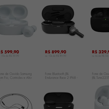
ranco
Preto JBLW
...
...
R$ 599,90
R$ 899,90
R$ 329,
u 10x de
R$ 59,99
ou 10x de
R$ 89,99
ou 6x de
R$ 54
one de Ouvido Samsung
Fone Bluetooth JBL
Fone de Ouv
om Fio, Controles e Alto-
Endurance Race 2 IP68 -
JBL Tune225
alantes Duplos - Preto EO-
Preto JBLENDURACE2BLK
JBLT225TW
A500BBEGWW
...
...