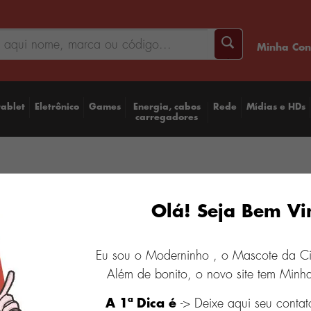
Minha Con
tablet
Eletrônico
Games
Energia, cabos
Rede
Mídias e HDs
carregadores
Fone 
Olá! Seja Bem Vi
Amarel
Colle
Eu sou o Moderninho , o Mascote da C
Além de bonito, o novo site tem Minha
R$ 599,9
A 1ª Dica é
-> Deixe aqui seu contat