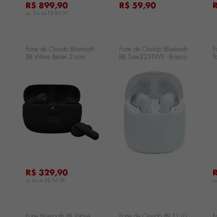
R$ 899,90
R$ 59,90
ou 10x de
R$ 89,99
Fone de Ouvido Bluetooth
Fone de Ouvido Bluetooth
F
JBL Wave Beam 2 com
JBL Tune225TWS - Branco
T
Cancelamento de Ruído -
JBLT225TWSWHT
a
Preto JBLWBEAM2BLK
-
...
...
...
R$ 329,90
ou 6x de
R$ 54,98
o
Fone Bluetooth JBL Wave
Fone de Ouvido JBL T110
F