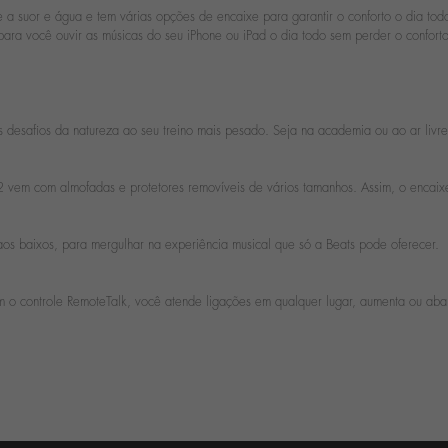
ente a suor e água e tem várias opções de encaixe para garantir o conforto o dia
ara você ouvir as músicas do seu iPhone ou iPad o dia todo sem perder o conforto
s desafios da natureza ao seu treino mais pesado. Seja na academia ou ao ar livre
r2 vem com almofadas e protetores removíveis de vários tamanhos. Assim, o encaixe 
os baixos, para mergulhar na experiência musical que só a Beats pode oferecer.
o controle RemoteTalk, você atende ligações em qualquer lugar, aumenta ou abai