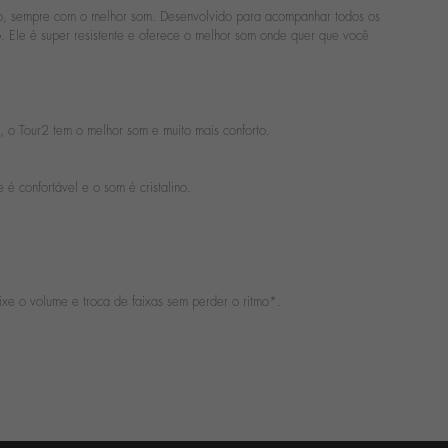
 todo, sempre com o melhor som. Desenvolvido para acompanhar todos os
. Ele é super resistente e oferece o melhor som onde quer que você
, o Tour2 tem o melhor som e muito mais conforto.
é confortável e o som é cristalino.
xe o volume e troca de faixas sem perder o ritmo*.