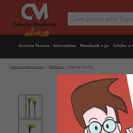
Livraria Técnica
Informática
Notebook e pc
Celular e 
cienciamodernaonline
Eletrônico
Fone de Ouvido