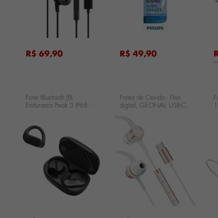
R$ 69,90
R$ 49,90
o
Fone Bluetooth JBL
Fones de Ouvido - Flex
F
Endurance Peak 3 IP68 -
digital, GEONAV, USB-C,
1
Preto JBLENDURPEAK3BLK
ouro rosé e branco
O
ESFNURG
B
...
...
...