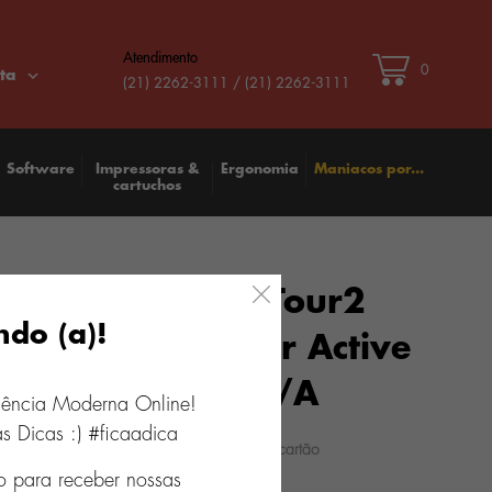
Atendimento
0
ta
(21) 2262-3111 / (21) 2262-3111
Software
Impressoras &
Ergonomia
Maniacos por...
cartuchos
de ouvido Beats Tour2
ndo (a)!
o intra-auricular Active
ction - MKPW2BZ/A
iência Moderna Online!
s Dicas :) #ficaadica
10
x
R$ 59,99
0
o para receber nossas