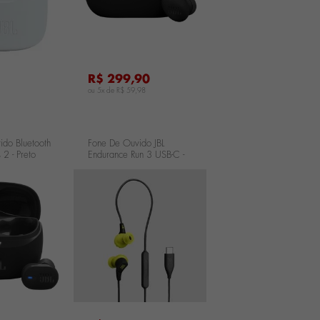
R$ 299,90
ou 5x de
R$ 59,98
ido Bluetooth
Fone De Ouvido JBL
 2 - Preto
Endurance Run 3 USB-C -
LK
Preto
JBLENDURRUN3CBLKL
...