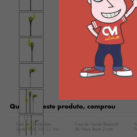
Quem viu este produto, comprou
Fone de Ouvido Bass
Fone de Ouvido Bluetooth
F
Sound TAUE 101 C/ Mic
JBL Wave Beam 2 com
F
Preto - Philips
Cancelamento de Ruído -
J