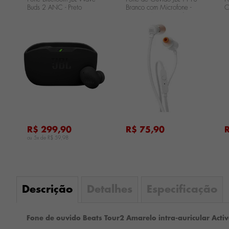
Buds 2 ANC - Preto
Branco com Microfone -
C
JBLWBUDS2BLK
JBLT110WHT Fone de
T
Ouvido JBL T110 Branco
com Microfone
...
...
...
R$ 299,90
R$ 75,90
ou 5x de
R$ 59,98
Descrição
Detalhes
Especificação
Fone de ouvido Beats Tour2 Amarelo intra-auricular Act