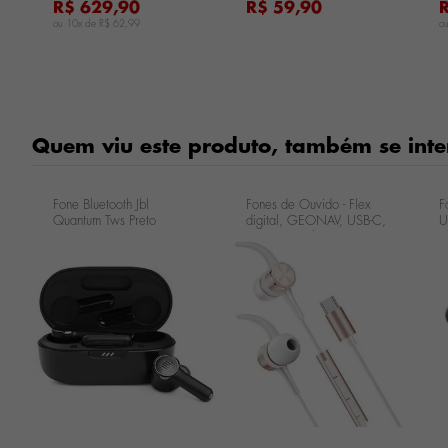
R$ 629,90
R$ 59,90
ou 10x de
R$ 62,99
o
Quem viu este produto, também se inte
Fone Bluetooth Jbl
Fones de Ouvido - Flex
F
Quantum Tws Preto
digital, GEONAV, USB-C,
U
ouro rosé e branco
P
ESFNURG
C
P
...
...
...