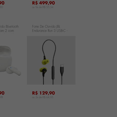
90
R$ 499,90
,30
ou 9x de
R$ 55,54
ido Bluetooth
Fone De Ouvido JBL
eam 2 com
Endurance Run 3 USB-C -
o de Ruído -
Preto
LWBEAM2WHT
JBLENDURRUN3CBLKL
...
90
R$ 129,90
,98
ou 2x de
R$ 64,95