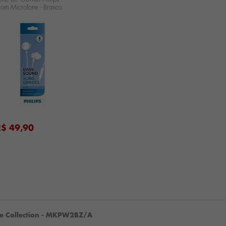
om Microfone - Branco
AUE101WH
R$ 49,90
ive Collection - MKPW2BZ/A