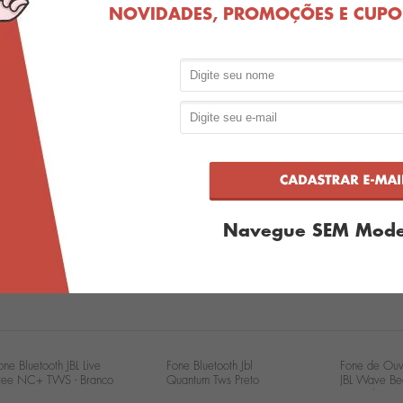
NOVIDADES, PROMOÇÕES E CUPON
COMPRA
Compartilhe:
Navegue SEM Mode
one Bluetooth JBL Live
Fone Bluetooth Jbl
Fone de Ouv
ree NC+ TWS - Branco
Quantum Tws Preto
JBL Wave B
BL Live Free NC+ TWS
Cancelament