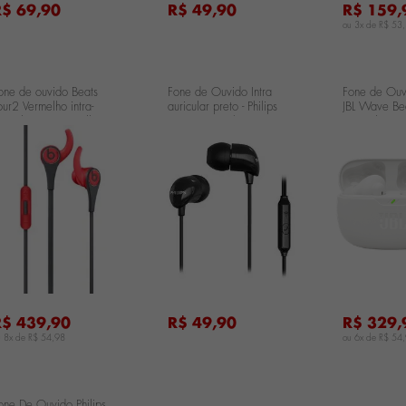
R$ 69,90
R$ 49,90
R$ 159,
ou 3x de
R$ 53
one de ouvido Beats
Fone de Ouvido Intra
Fone de Ouv
our2 Vermelho intra-
auricular preto - Philips
JBL Wave B
uricular Active Collection
TAE1126BK/94
Cancelament
 MKPV2BZ/A
Branco JB
...
...
R$ 439,90
R$ 49,90
R$ 329,
u 8x de
R$ 54,98
ou 6x de
R$ 54
one De Ouvido Philips