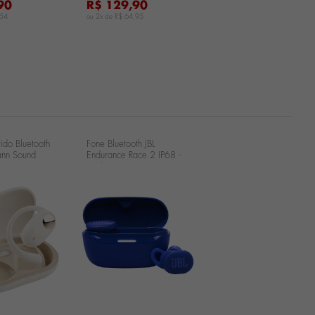
90
R$ 129,90
,54
ou 2x de
R$ 64,95
ido Bluetooth
Fone Bluetooth JBL
ann Sound
Endurance Race 2 IP68 -
ege FTA-55
Azul JBLENDURACE2BLU
...