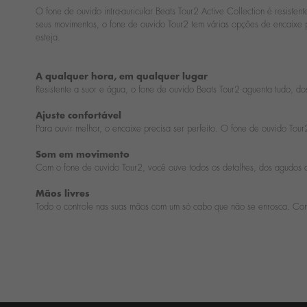
O fone de ouvido intra-auricular Beats Tour2 Active Collection é resist
seus movimentos, o fone de ouvido Tour2 tem várias opções de encaixe p
esteja.
A qualquer hora, em qualquer lugar
Resistente a suor e água, o fone de ouvido Beats Tour2 aguenta tudo, do
Ajuste confortável
Para ouvir melhor, o encaixe precisa ser perfeito. O fone de ouvido Tou
Som em movimento
Com o fone de ouvido Tour2, você ouve todos os detalhes, dos agudos a
Mãos livres
Todo o controle nas suas mãos com um só cabo que não se enrosca. Com 