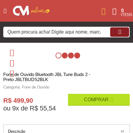
0
Fone de Ouvido Bluetooth JBL Tune Buds 2 -
Preto JBLTBUDS2BLK
Categoria: Fone de Ouvido
R$ 499,90
ou
9
x
de
R$ 55,54
Descrição