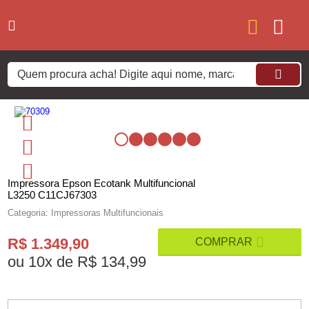
Impressora Epson Ecotank Multifuncional
L3250 C11CJ67303
Categoria: Impressoras Multifuncionais
R$ 1.349,90
ou
10
x
de
R$ 134,99