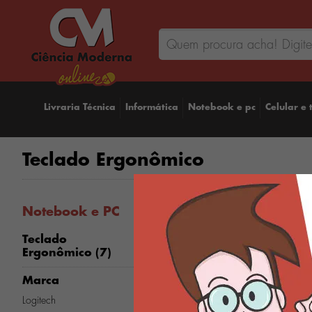
Livraria Técnica
Informática
Notebook e pc
Celular e 
Teclado Ergonômico
Notebook e PC
Teclado
Teclado Sem Fio Logitech,
Ergonômico (7)
Bluetooth e USB, Pebble
Keys 2 K380s, Easy-Switch
Marca
e Pilha Inclusa, Rosa 920-
011791-V
Logitech