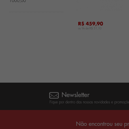
1000,00
R$ 459,90
ou 9x de
R$ 51,10
Newsletter
Fique por dentro das nossas novidades e promoçõe
Não encontrou seu pr