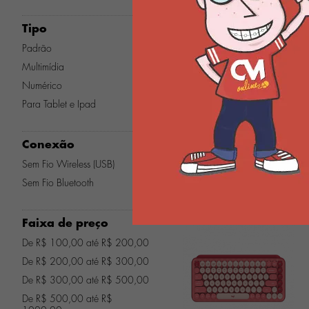
...
Tipo
Padrão
Multimídia
Numérico
Para Tablet e Ipad
R$ 229,90
ou 4x de
R$ 57,47
Conexão
Sem Fio Wireless (USB)
Sem Fio Bluetooth
Teclado Mecânico Sem Fio
Logitech Pop Keys US -
Rosa Heartbreaker 920-
010713
Faixa de preço
De R$ 100,00 até R$ 200,00
De R$ 200,00 até R$ 300,00
...
De R$ 300,00 até R$ 500,00
De R$ 500,00 até R$