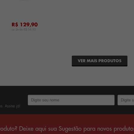
R$ 129,90
ou 2x de
R$ 64,95
VER MAIS PRODUTOS
s. Assine já!
oduto? Deixe aqui sua Sugestão para novos produto