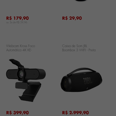
R$ 179,90
R$ 29,90
ou 3x de
R$ 59,96
Webcam Kross Foco
Caixa de Som JBL
Automático 4K KE-
Boombox 3 WIFI - Preta
WBA1084K
JBLBB3WIFIBLKBR
..
...
R$ 399,90
R$ 2.999,90