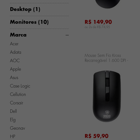
Desktop (1)
Monitores (10)
R$ 149,90
ou 2x de
R$ 74,95
Marca
Acer
Adata
Mouse Sem Fio Kross
AOC
Recarregável 1.600 DPI -
Preto KE-M305
Apple
Asus
Case Logic
...
Cellution
Corsair
Dell
Elg
Geonav
R$ 59,90
HP