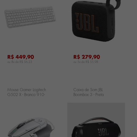
..
...
R$ 449,90
R$ 279,90
ou 8x de
R$ 56,23
ou 5x de
R$ 55,98
Mouse Gamer Logitech
Caixa de Som JBL
G502 X - Branco 910-
Boombox 3 - Preta
006145-V
JBLBOOMBOX3BLKBR
..
...