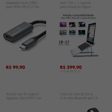
Adaptador Kross USB-C
Hub 7 Em 1 + Suporte
para HDMI KE-UC0104
para Notebook Dapon
Docking Station 4k@30hz
..
...
R$ 99,90
R$ 399,90
ou 7x de
R$ 57,12
Teclado sem fio Logitech
Caixa De Som Jbl Go 4,
Signature Slim K950 Com
4.2w Rms Bluetooth Ip67 Á
Conexão Bluetooth ou
Prova D'água Preto
Receptor USB Logi Bolt
Incluso