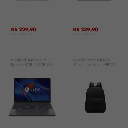
R$ 229,90
R$ 239,90
ou 4x de
R$ 57,47
ou 4x de
R$ 59,97
Notebook Lenovo Slim 3
Mochila Para Notebook
Ryzen 7 8GB 512GB SSD
15.6" Kross Preta KE-BPL08
15.3" Linux
83MMS00100
...
...
.