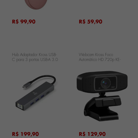
R$ 99,90
R$ 59,90
Hub Adaptador Kross USB-
Webcam Kross Foco
C para 3 portas USB-A 3.0
Automático HD 720p KE-
USB-C PD HDMI e RJ45
WB720P2
UCT618
...
...
.
R$ 199,90
R$ 129,90