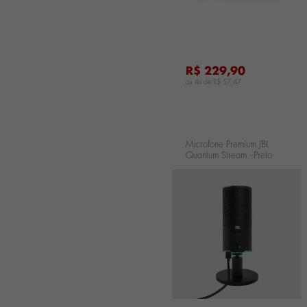
R$ 229,90
ou 4x de
R$ 57,47
Microfone Premium JBL
Quantum Stream - Preto
JBLQSTREAMBLK
...