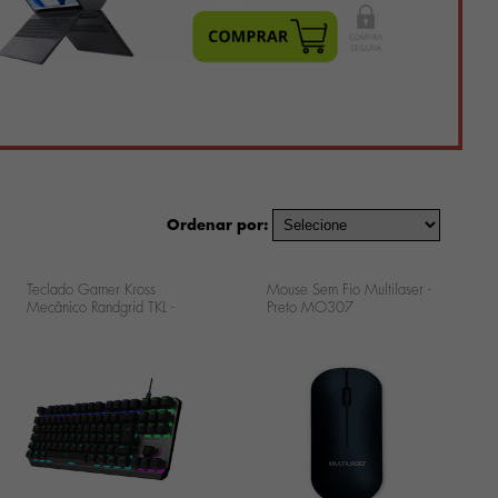
Ordenar por:
Teclado Gamer Kross
Mouse Sem Fio Multilaser -
Mecânico Randgrid TKL -
Preto MO307
RGB KE-KG125
..
...