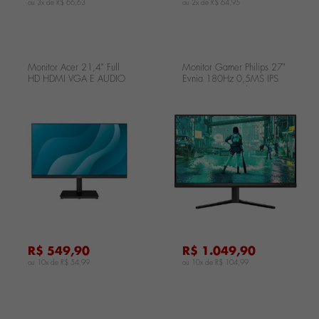
ou 3x de
R$ 66,63
ou 2x de
R$ 64,95
Monitor Acer 21,4" Full
Monitor Gamer Philips 27"
HD HDMI VGA E AUDIO
Evnia 180Hz 0,5MS IPS
MK221Q
27M2N3200L/57
...
...
.
R$ 549,90
R$ 1.049,90
ou 10x de
R$ 54,99
ou 10x de
R$ 104,99