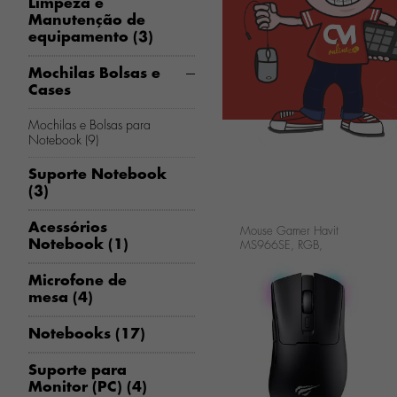
Limpeza e
Manutenção de
equipamento (3)
Mochilas Bolsas e
Cases
Mochilas e Bolsas para
Notebook (9)
Suporte Notebook
(3)
Acessórios
Mouse Gamer Havit
Notebook (1)
MS966SE, RGB,
10000PI, 6 Botoes,
Wireless, Preto,
Microfone de
MS966SE-BLK
mesa (4)
...
Notebooks (17)
Suporte para
Monitor (PC) (4)