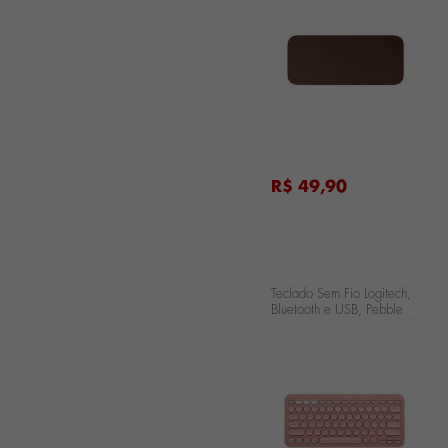
...
R$ 49,90
Teclado Sem Fio Logitech,
Bluetooth e USB, Pebble
Keys 2 K380s, Easy-Switch
e Pilha Inclusa, Rosa 920-
011791-V
...