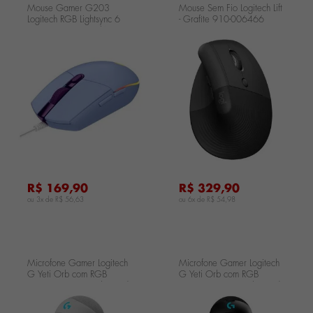
Mouse Gamer G203
Mouse Sem Fio Logitech Lift
Logitech RGB Lightsync 6
- Grafite 910-006466
Botões 8000 DPI Lilás 910-
005852
...
...
.
R$ 169,90
R$ 329,90
ou 3x de
R$ 56,63
ou 6x de
R$ 54,98
Microfone Gamer Logitech
Microfone Gamer Logitech
G Yeti Orb com RGB
G Yeti Orb com RGB
LIGHTSYNC USB Plug and
LIGHTSYNC USB Plug and
Play para Gravação de
Play para Gravação de
Conteúdo e
Conteúdo