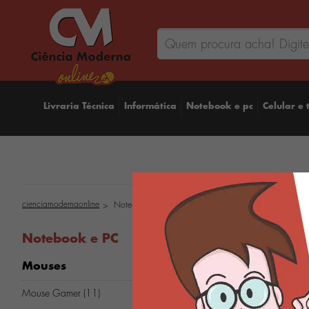
Livraria Técnica
Informática
Notebook e pc
Celular e 
cienciamodernaonline
Notebook e PC
Notebook e PC
Mouses
Mouse Gamer (11)