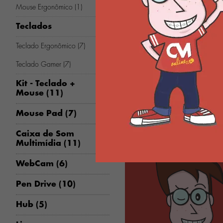
Mouse Ergonômico (1)
Teclados
Teclado Ergonômico (7)
Teclado Gamer (7)
Kit - Teclado +
Mouse (11)
Mouse Pad (7)
Caixa de Som
Multimídia (11)
WebCam (6)
Pen Drive (10)
Hub (5)