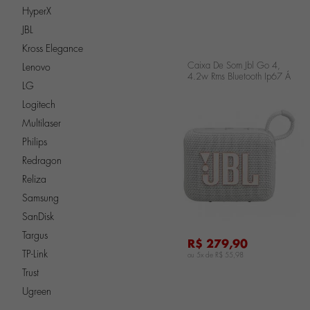
HyperX
JBL
Kross Elegance
Caixa De Som Jbl Go 4,
Lenovo
4.2w Rms Bluetooth Ip67 Á
LG
Prova D'água Branca
Logitech
Multilaser
...
Philips
Redragon
Reliza
Samsung
SanDisk
Targus
R$ 279,90
TP-Link
ou 5x de
R$ 55,98
Trust
Ugreen