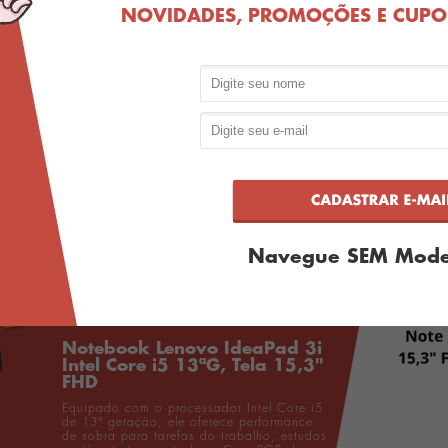
NOVIDADES, PROMOÇÕES E CUPON
Navegue SEM Mode
Notebook Lenovo IdeaPad 3i
Intel Core i5 13ªG, Tela 15,3"
FHD
Equipado com o processador Intel Core i5
de 13ª geração, ele oferece performance
de sobra para tarefas do trabalho, estudos