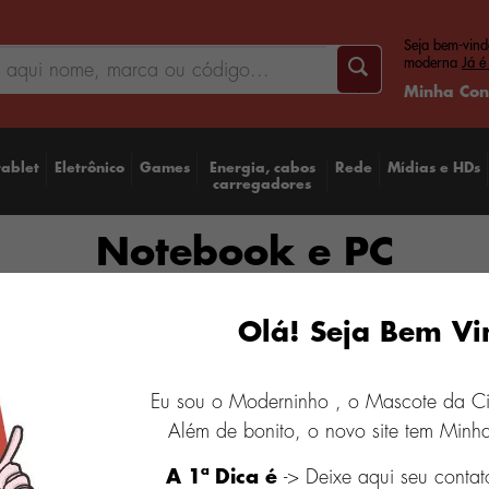
Seja bem-vind
moderna
Já é
Minha Con
tablet
Eletrônico
Games
Energia, cabos
Rede
Mídias e HDs
carregadores
Notebook e PC
Olá! Seja Bem Vi
Eu sou o Moderninho , o Mascote da C
Além de bonito, o novo site tem Minha
A 1ª Dica é
-> Deixe aqui seu contat