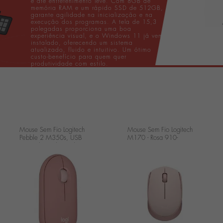
e até entretenimento leve. Com 8GB de
memória RAM e um rápido SSD de 512GB,
garante agilidade na inicialização e na
execução dos programas. A tela de 15,3
polegadas proporciona uma boa
experiência visual, e o Windows 11 já vem
instalado, oferecendo um sistema
atualizado, fluido e intuitivo. Um ótimo
custo-benefício para quem quer
produtividade com estilo.
Mouse Sem Fio Logitech
Mouse Sem Fio Logitech
Pebble 2 M350s, USB
M170 - Rosa 910-
Logi Bolt ou Bluetooth e
006862-V
Pilha Inclusa - Rosa 910-
007048
...
...
.