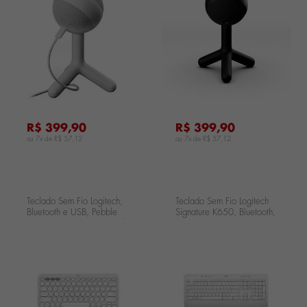
...
...
.
R$ 399,90
R$ 399,90
ou 7x de
R$ 57,12
ou 7x de
R$ 57,12
Teclado Sem Fio Logitech,
Teclado Sem Fio Logitech
Bluetooth e USB, Pebble
Signature K650, Bluetooth,
Keys 2 K380s, Easy-Switch
USB, Com Apoio para as
e Pilha Inclusa, Branco
Mãos, US, Branco 920-
920-011790
010965
...
...
.