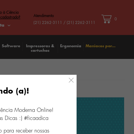
o à Ciência
Atendimento
 cadastrado?
0
(21) 2262-3111 / (21) 2262-3111
ta
Software
Impressoras &
Ergonomia
Maniacos por...
cartuchos
ndo (a)!
iência Moderna Online!
s Dicas :) #ficaadica
o para receber nossas