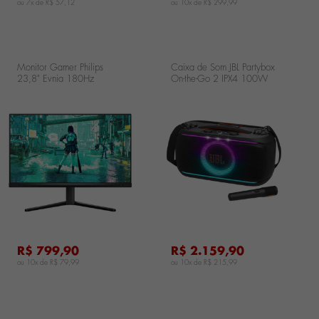
ou 7x de
R$ 57,12
ou 10x de
R$ 299,99
Monitor Gamer Philips
Caixa de Som JBL Partybox
23,8" Evnia 180Hz
On-the-Go 2 IPX4 100W
0,5MS IPS
RMS - Preta
24M2N3200L/57
JBLPARTYBOXOTG2BBR
..
...
R$ 799,90
R$ 2.159,90
ou 10x de
R$ 79,99
ou 10x de
R$ 215,99