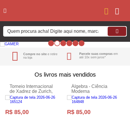
Parcele suas compras
em
Compre no site
e retire
até 10x sem juros*
na loja
Os livros mais vendidos
Torneio Internacional
Álgebra - Ciência
de Xadrez de Zurich,
Moderna
1953 - Vol 1 - Ciência
Moderna
R$ 85,00
R$ 85,00