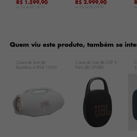
R$ 1.599,90
R$ 2.999,90
ou 10x de
R$ 159,99
ou 10x de
R$ 299,99
o
Quem viu este produto, também se inte
Caixa de Som JBL
Caixa de Som JBL CLIP 5 -
C
Boombox 4 IP68 130W
Preto JBLCLIP5BLK
4
RMS - Branca
Á
JBLBOOMBOX4WHTBR
J
...
...
...