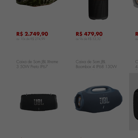
R$ 2.749,90
R$ 479,90
ou 10x de
R$ 274,99
ou 9x de
R$ 53,32
o
Caixa de Som JBL Xtreme
Caixa de Som JBL
C
3 50W Preto IP67
Boombox 4 IP68 130W
4
JBLXTREME3BLKBR
RMS - Azul
Á
JBLBOOMBOX4BLUBR
J
...
...
...