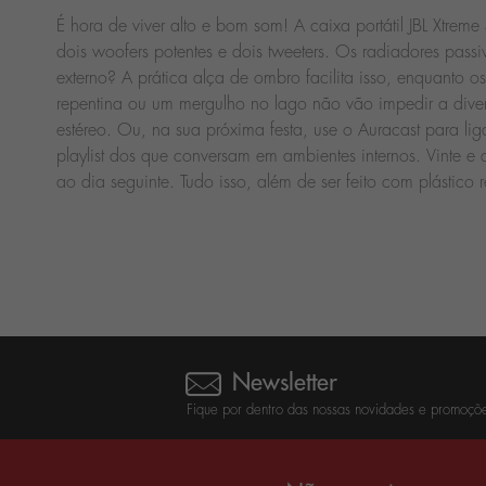
É hora de viver alto e bom som! A caixa portátil JBL Xtre
dois woofers potentes e dois tweeters. Os radiadores pas
externo? A prática alça de ombro facilita isso, enquanto 
repentina ou um mergulho no lago não vão impedir a dive
estéreo. Ou, na sua próxima festa, use o Auracast para li
playlist dos que conversam em ambientes internos. Vinte e 
ao dia seguinte. Tudo isso, além de ser feito com plástico 
Newsletter
Fique por dentro das nossas novidades e promoçõe