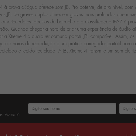
me 4 à prova d?água oferece som JBL Pro potente, de alto nível, c
sivos JBL de graves duplos oferecem graves mais profundos que m
os amortecedores robustos de borracha e a classificação IP67 à pr
rsão. Quando chegar a hora de criar uma experiência de áudio ai
gar a Xtreme 4 a qualquer comuna portátil JBL compatível. Assim, 
quatro horas de reprodução e um prático carregador portátil para o 
reciclado e tecido reciclado. A JBL Xtreme 4 transmite um som eletri
s. Assine já!