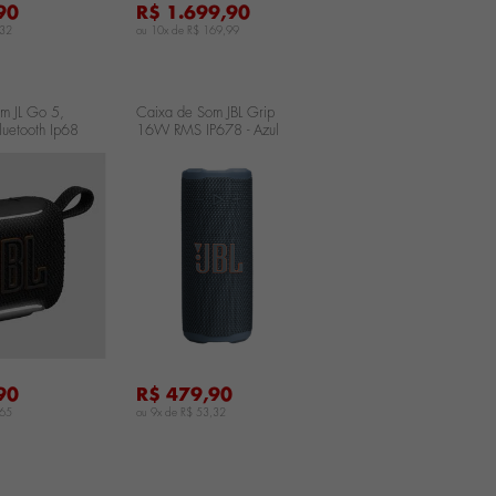
90
R$ 1.699,90
,32
ou 10x de
R$ 169,99
m JL Go 5,
Caixa de Som JBL Grip
uetooth Ip68
16W RMS IP678 - Azul
ua Preta
JBLGRIPBLUBR
R
...
90
R$ 479,90
,65
ou 9x de
R$ 53,32