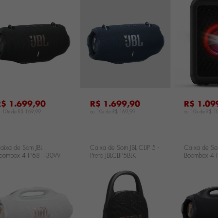
...
...
R$ 1.699,90
R$ 1.699,90
R$ 1.09
u 10x de
R$ 169,99
ou 10x de
R$ 169,99
ou 10x de
R$ 1
aixa de Som JBL
Caixa de Som JBL CLIP 5 -
Caixa de So
oombox 4 IP68 130W
Preto JBLCLIP5BLK
Boombox 4 
MS - Branca
RMS - Preta
BLBOOMBOX4WHTBR
JBLBOOMBO
...
...