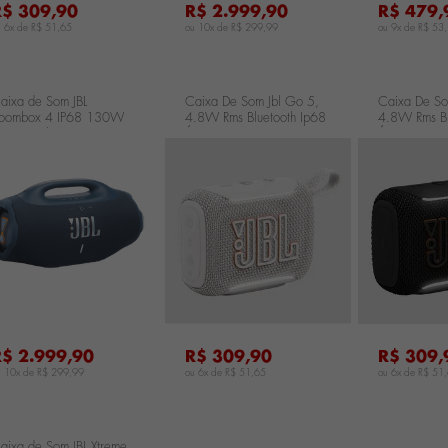
R$ 309,90
R$ 2.999,90
R$ 479,
u 6x de
R$ 51,65
ou 10x de
R$ 299,99
ou 9x de
R$ 53
aixa de Som JBL
Caixa De Som Jbl Go 5,
Caixa De So
oombox 4 IP68 130W
4.8W Rms Bluetooth Ip68
4.8W Rms Bl
MS - Azul
Á Prova D'água Branca
Á Prova D'ág
BLBOOMBOX4BLUBR
JBLGO5WHTBR
JBLGO5BLKB
...
...
R$ 2.999,90
R$ 309,90
R$ 309,
u 10x de
R$ 299,99
ou 6x de
R$ 51,65
ou 6x de
R$ 51
aixa de Som JBL Xtreme