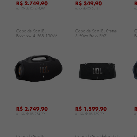
R$ 2.749,90
R$ 349,90
ou 10x de
R$ 274,99
ou 6x de
R$ 58,31
o
Caixa de Som JBL
Caixa de Som JBL Xtreme
C
Boombox 4 IP68 130W
3 50W Preto IP67
B
RMS - Preta
JBLXTREME3BLKBR
R
JBLBOOMBOX4BLKBR
J
...
...
...
R$ 2.749,90
R$ 1.599,90
ou 10x de
R$ 274,99
ou 10x de
R$ 159,99
o
Caixa de Som JBL
Caixa de Som Philips Party
C