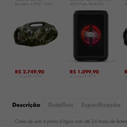
Boombox 4 IP68 130W
40W Preta TANX100
4
RMS - Camuflada
JBLBOOMBOX4SQUADBR
...
...
...
R$ 2.749,90
R$ 1.099,90
ou 10x de
R$ 274,99
ou 10x de
R$ 109,99
o
Descrição
Detalhes
Especificação
Caixa de som à prova d´água com até 24 horas de bateria