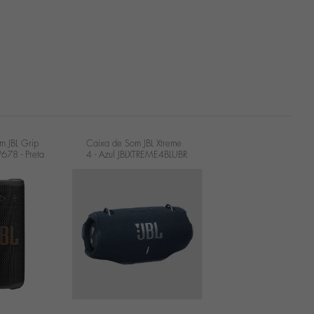
m JBL Grip
Caixa de Som JBL Xtreme
78 - Preta
4 - Azul JBLXTREME4BLUBR
R
...