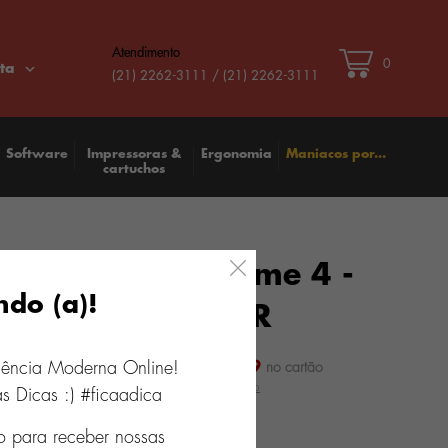
Atendimento
0
ta
(21) 2262-3111 / (21) 2262-3111
Software
Impressoras &
Ergonomia
Maniacos por...
cartuchos
 de Som JBL Xtreme 4 -
ndo (a)!
JBLXTREME4BLUBR
10
x
R$ 169,99
iência Moderna Online!
,90
s Dicas :) #ficaadica
o para receber nossas