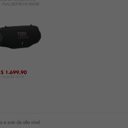
 - Preta JBLXTREME4BLKBR
R$ 1.699,90
u 10x de
R$ 169,99
 e som de alta nível