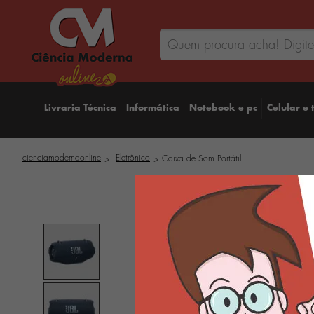
Livraria Técnica
Informática
Notebook e pc
Celular e 
cienciamodernaonline
Eletrônico
Caixa de Som Portátil