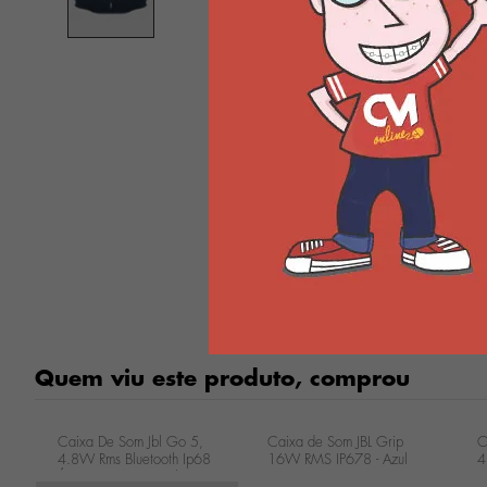
Quem viu este produto, comprou
Caixa De Som Jbl Go 5,
Caixa de Som JBL Grip
C
4.8W Rms Bluetooth Ip68
16W RMS IP678 - Azul
4
Á Prova D'água Azul
JBLGRIPBLUBR