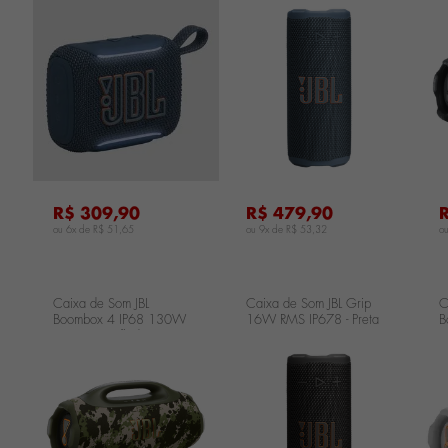
JBLGO5BLUBR
...
...
...
R$ 309,90
R$ 479,90
ou 6x de
R$ 51,65
ou 9x de
R$ 53,32
o
Caixa de Som JBL
Caixa de Som JBL Grip
C
Boombox 4 IP68 130W
16W RMS IP678 - Preta
B
RMS - Camuflada
JBLGRIPBLKBR
R
JBLBOOMBOX4SQUADBR
J
...
...
...