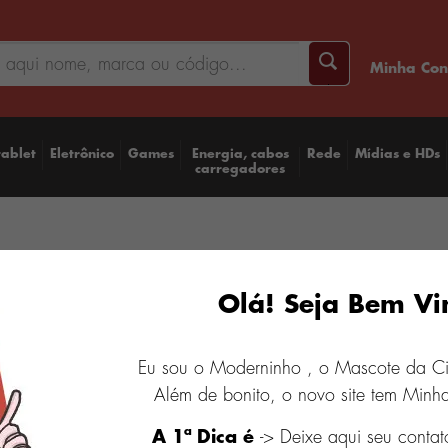
Minha Con
tablet
Eletrônico
Games
Energia, cabos
Rede
Mídias e HDs
carregadores
Caixa
Olá! Seja Bem Vi
Azul 
Eu sou o Moderninho , o Mascote da C
R$ 1.699
Além de bonito, o novo site tem Minha
A 1ª Dica é
-> Deixe aqui seu contat