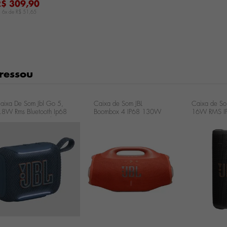
R$ 309,90
u 6x de
R$ 51,65
ressou
aixa De Som Jbl Go 5,
Caixa de Som JBL
Caixa de So
.8W Rms Bluetooth Ip68
Boombox 4 IP68 130W
16W RMS IP6
 Prova D'água Azul
RMS - Laranja
JBLGRIPBLKB
BLGO5BLUBR
JBLBOOMBOX4ORGBR
...
...