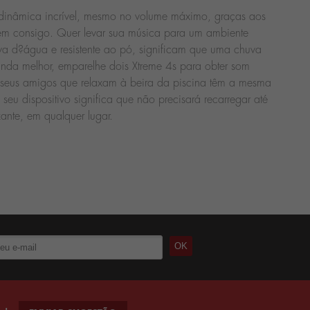
om dinâmica incrível, mesmo no volume máximo, graças aos
exem consigo. Quer levar sua música para um ambiente
ova d?água e resistente ao pó, significam que uma chuva
nda melhor, emparelhe dois Xtreme 4s para obter som
os seus amigos que relaxam à beira da piscina têm a mesma
seu dispositivo significa que não precisará recarregar até
zante, em qualquer lugar.