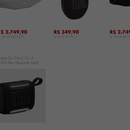
R$ 2.749,90
R$ 349,90
R$ 2.74
u 10x de
R$ 274,99
ou 6x de
R$ 58,31
ou 10x de
R$ 2
aixa De Som JL Go 5,
.8W Rms Bluetooth Ip68
 Prova D'água Preta
BLGO5BLKBR