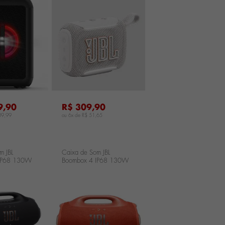
JBLGO5WHTBR
...
9,90
R$ 309,90
09,99
ou 6x de
R$ 51,65
m JBL
Caixa de Som JBL
IP68 130W
Boombox 4 IP68 130W
RMS - Laranja
X4BLKBR
JBLBOOMBOX4ORGBR
...