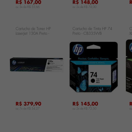
R$ 167,00
R$ 148,00
ou 3x de
R$ 55,66
ou 2x de
R$ 74,00
Cartucho de Toner HP
Cartucho de Tinta HP 74
C
LaserJet 130A Preto -
Preto - CB335WB
X
CF350A
...
...
...
R$ 379,90
R$ 145,00
ou 7x de
R$ 54,27
ou 2x de
R$ 72,50
o