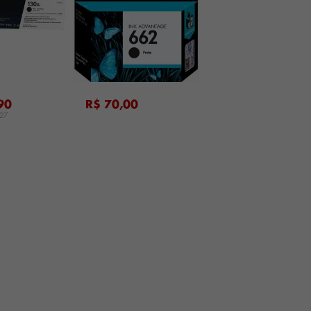
...
90
R$ 70,00
,27