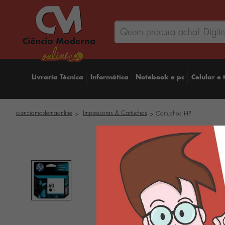
Livraria Técnica
Informática
Notebook e pc
Celular e 
cienciamodernaonline
Impressoras & Cartuchos
Cartuchos HP