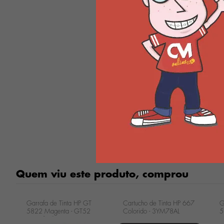
Quem viu este produto, comprou
Garrafa de Tinta HP GT
Cartucho de Tinta HP 667
G
5822 Magenta - GT52
Colorido - 3YM78AL
5
Garrafa de Tinta HP GT
G