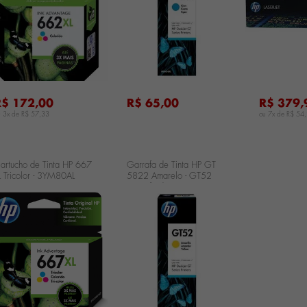
...
...
R$ 172,00
R$ 65,00
R$ 379,
u 3x de
R$ 57,33
ou 7x de
R$ 54
artucho de Tinta HP 667
Garrafa de Tinta HP GT
L Tricolor - 3YM80AL
5822 Amarelo - GT52
Garrafa de Tinta HP GT
5822 Amarelo - GT52
...