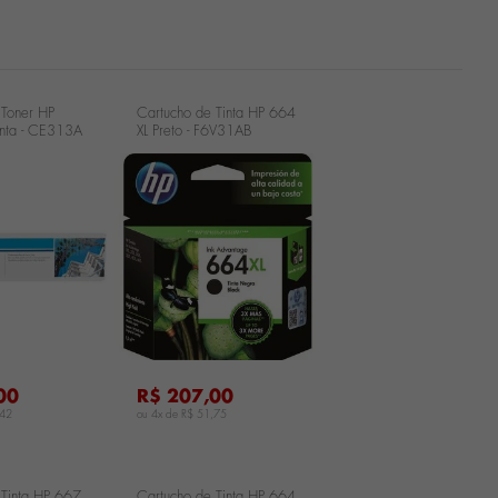
 Toner HP
Cartucho de Tinta HP 664
ta - CE313A
XL Preto - F6V31AB
 Toner HP
ta - CE313A
...
00
R$ 207,00
,42
ou 4x de
R$ 51,75
 Tinta HP 667
Cartucho de Tinta HP 664