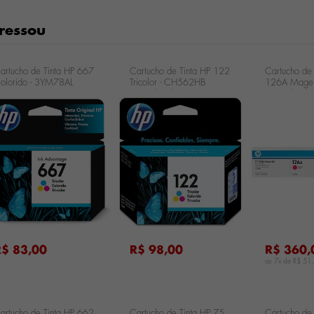
ressou
artucho de Tinta HP 667
Cartucho de Tinta HP 122
Cartucho de
olorido - 3YM78AL
Tricolor - CH562HB
126A Magen
Cartucho de Tinta HP 122
Cartucho de
Tricolor - CH562HB
126A Magen
...
...
R$ 83,00
R$ 98,00
R$ 360,
ou 7x de
R$ 51
artucho de Tinta HP 662
Cartucho de Tinta HP 75
Cartucho de