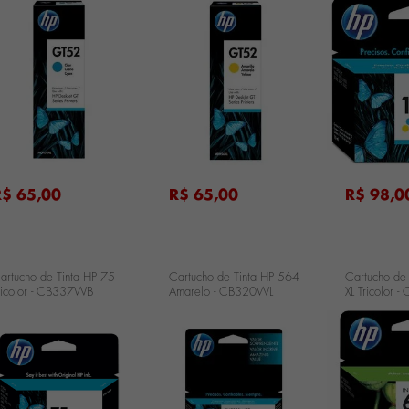
822 Ciano - GT52
5822 Amarelo - GT52
Tricolor - 
...
...
R$ 65,00
R$ 65,00
R$ 98,0
artucho de Tinta HP 75
Cartucho de Tinta HP 564
Cartucho de
ricolor - CB337WB
Amarelo - CB320WL
XL Tricolor 
...
...