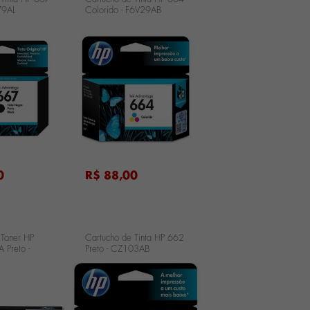
79AL
Colorido - F6V29AB
...
0
R$ 88,00
 Toner HP
Cartucho de Tinta HP 662
 Preto -
Preto - CZ103AB