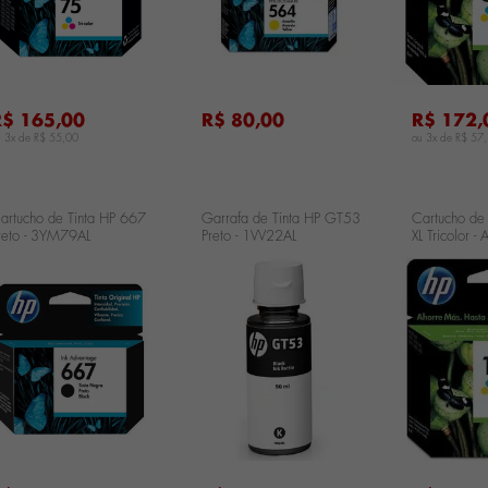
R$ 165,00
R$ 80,00
R$ 172,
u 3x de
R$ 55,00
ou 3x de
R$ 57
artucho de Tinta HP 667
Garrafa de Tinta HP GT53
Cartucho de
reto - 3YM79AL
Preto - 1VV22AL
XL Tricolor -
CH564HB
...
...