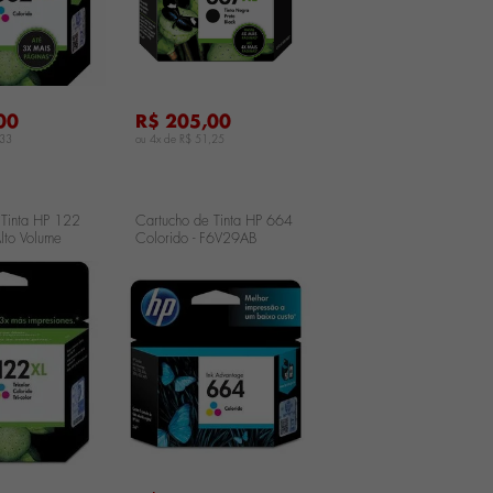
00
R$ 205,00
,33
ou 4x de
R$ 51,25
 Tinta HP 122
Cartucho de Tinta HP 664
 Alto Volume
Colorido - F6V29AB
...