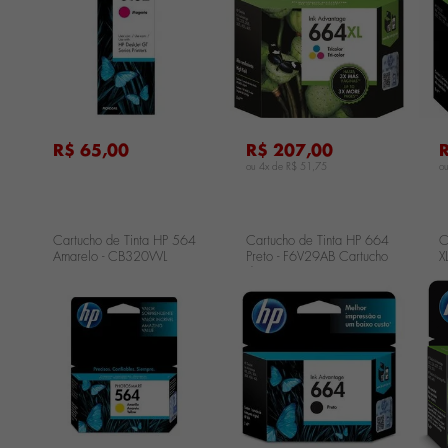
...
...
...
R$ 65,00
R$ 207,00
ou 4x de
R$ 51,75
o
Cartucho de Tinta HP 564
Cartucho de Tinta HP 664
C
Amarelo - CB320WL
Preto - F6V29AB Cartucho
X
de Tinta HP 664 Preto -
F6V29AB
...
...
...