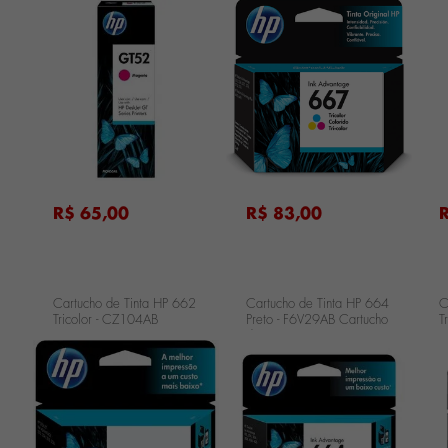
5822 Magenta - GT52
5
...
...
...
R$ 65,00
R$ 83,00
Cartucho de Tinta HP 662
Cartucho de Tinta HP 664
C
Tricolor - CZ104AB
Preto - F6V29AB Cartucho
T
de Tinta HP 664 Preto -
F6V29AB
...
...
...