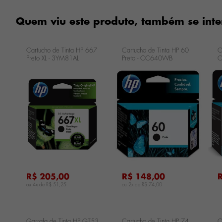
Quem viu este produto, também se inte
Cartucho de Tinta HP 667
Cartucho de Tinta HP 60
C
Preto XL - 3YM81AL
Preto - CC640WB
C
...
...
...
R$ 205,00
R$ 148,00
ou 4x de
R$ 51,25
ou 2x de
R$ 74,00
Garrafa de Tinta HP GT53
Cartucho de Tinta HP 74
C