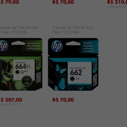
R$ 79,00
R$ 70,00
R$ 210,
ou 4x de
R$ 52
artucho de Tinta HP 664
Cartucho de Tinta HP 662
L Preto - F6V31AB
Preto - CZ103AB
...
R$ 207,00
R$ 70,00
u 4x de
R$ 51,75