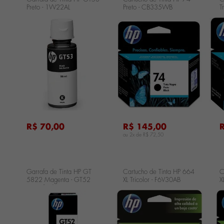
Preto - 1VV22AL
Preto - CB335WB
T
...
...
...
R$ 70,00
R$ 145,00
ou 2x de
R$ 72,50
Garrafa de Tinta HP GT
Cartucho de Tinta HP 664
C
5822 Magenta - GT52
XL Tricolor - F6V30AB
X
Garrafa de Tinta HP GT
5822 Magenta - GT52