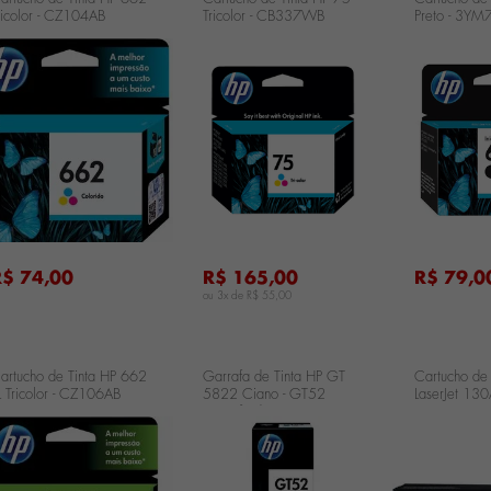
ricolor - CZ104AB
Tricolor - CB337WB
Preto - 3YM
...
...
R$ 74,00
R$ 165,00
R$ 79,0
ou 3x de
R$ 55,00
artucho de Tinta HP 662
Garrafa de Tinta HP GT
Cartucho de
L Tricolor - CZ106AB
5822 Ciano - GT52
LaserJet 130A
Garrafa de Tinta HP GT
CF350A
5822 Ciano - GT52