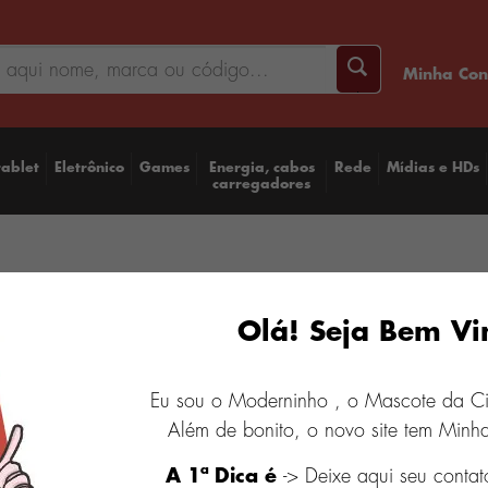
Minha Con
tablet
Eletrônico
Games
Energia, cabos
Rede
Mídias e HDs
carregadores
Cartuc
Olá! Seja Bem Vi
CC64
Eu sou o Moderninho , o Mascote da C
R$ 148,0
Além de bonito, o novo site tem Minha
A 1ª Dica é
-> Deixe aqui seu contat