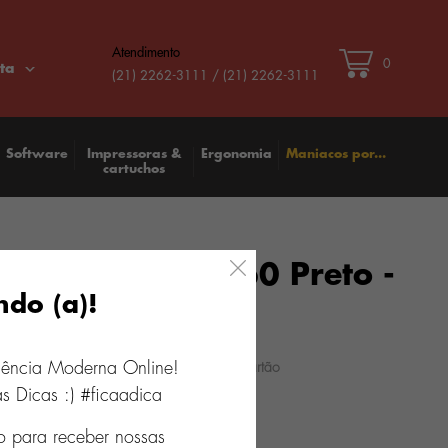
Atendimento
0
ta
(21) 2262-3111 / (21) 2262-3111
Software
Impressoras &
Ergonomia
Maniacos por...
cartuchos
ho de Tinta HP 60 Preto -
ndo (a)!
0WB
2
x
R$ 74,00
iência Moderna Online!
0
s Dicas :) #ficaadica
o para receber nossas