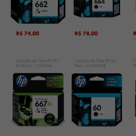
R$ 74,00
R$ 78,00
o
Cartucho de Tinta HP 667
Cartucho de Tinta HP 60
C
XL Tricolor - 3YM80AL
Preto - CC640WB
P
...
...
...