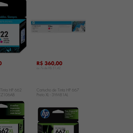
CH562HB
126A Magenta - CE313A
...
0
R$ 360,00
ou 7x de
R$ 51,42
 Tinta HP 662
Cartucho de Tinta HP 667
- CZ106AB
Preto XL - 3YM81AL
...