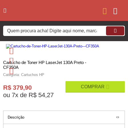
Cartucho de Toner HP LaserJet 130A Preto -
CF350A
Categoria: Cartuchos HP
R$ 379,90
ou
7
x
de
R$ 54,27
Descrição