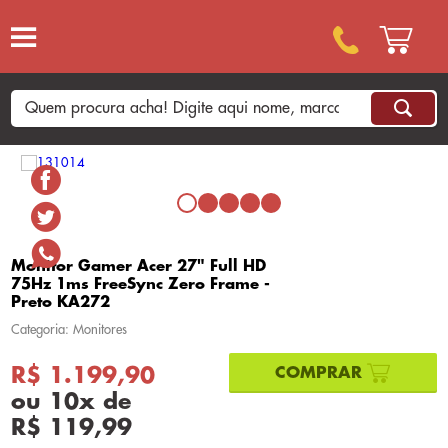
Monitor Gamer Acer 27" Full HD
75Hz 1ms FreeSync Zero Frame -
Preto KA272
Categoria: Monitores
R$ 1.199,90
ou
10
x
de
R$ 119,99