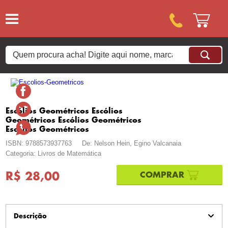
Escólios Geométricos Escólios
Geométricos Escólios Geométricos
Escólios Geométricos
ISBN: 9788573937763
De: Nelson Hein, Egino Valcanaia
Categoria: Livros de Matemática
R$ 28,00
Descrição